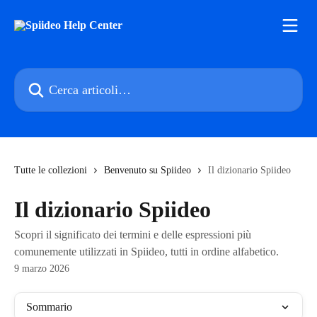
Vai al contenuto principale
Cerca articoli…
Tutte le collezioni
Benvenuto su Spiideo
Il dizionario Spiideo
Il dizionario Spiideo
Scopri il significato dei termini e delle espressioni più
comunemente utilizzati in Spiideo, tutti in ordine alfabetico.
9 marzo 2026
Sommario