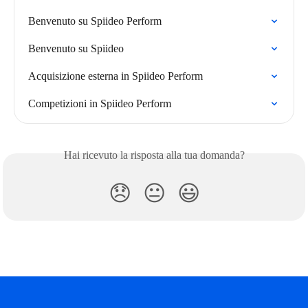
Benvenuto su Spiideo Perform
Benvenuto su Spiideo
Acquisizione esterna in Spiideo Perform
Competizioni in Spiideo Perform
Hai ricevuto la risposta alla tua domanda?
😞
😐
😃