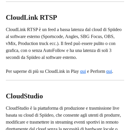
CloudLink RTSP
CloudLink RTSP è un feed a bassa latenza dal cloud di Spiideo 
al software esterno (Sportscode, Angles, SBG Focus, OBS, 
vMix, Production truck ecc.). Il feed può essere pulito o con 
grafica, con o senza AutoFollow e ha una latenza di soli 3 
secondi da Spiideo al software esterno.
Per saperne di più su CloudLink in Play 
qui
 e Perform 
qui
.
CloudStudio
CloudStudio è la piattaforma di produzione e trasmissione live 
basata su cloud di Spiideo, che consente agli utenti di produrre, 
modificare e trasmettere in streaming eventi sportivi in remoto 
direttamente dal cloud senza la necessità di hardware locale o 