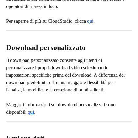
operatori di ripresa in loco.
Per saperne di più su CloudStudio, clicca 
qui
.
Download personalizzato
Il download personalizzato consente agli utenti di 
personalizzare i propri download video selezionando 
impostazioni specifiche prima del download. A differenza dei 
download predefiniti, offre una maggiore flessibilità per 
l'analisi, la modifica e la creazione di punti salienti.
Maggiori informazioni sui download personalizzati sono 
disponibili 
qui
.