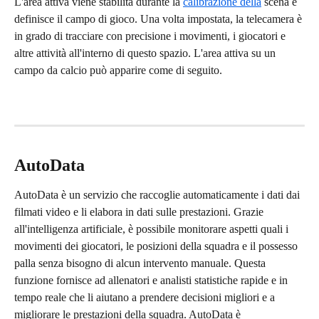
L'area attiva viene stabilita durante la 
calibrazione della
 scena e 
definisce il campo di gioco. Una volta impostata, la telecamera è 
in grado di tracciare con precisione i movimenti, i giocatori e 
altre attività all'interno di questo spazio. L'area attiva su un 
campo da calcio può apparire come di seguito.
AutoData
AutoData è un servizio che raccoglie automaticamente i dati dai 
filmati video e li elabora in dati sulle prestazioni. Grazie 
all'intelligenza artificiale, è possibile monitorare aspetti quali i 
movimenti dei giocatori, le posizioni della squadra e il possesso 
palla senza bisogno di alcun intervento manuale. Questa 
funzione fornisce ad allenatori e analisti statistiche rapide e in 
tempo reale che li aiutano a prendere decisioni migliori e a 
migliorare le prestazioni della squadra. AutoData è 