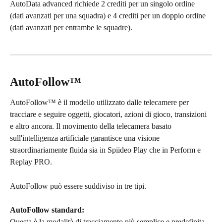
AutoData advanced richiede 2 crediti per un singolo ordine 
(dati avanzati per una squadra) e 4 crediti per un doppio ordine 
(dati avanzati per entrambe le squadre).
AutoFollow™
AutoFollow™ è il modello utilizzato dalle telecamere per 
tracciare e seguire oggetti, giocatori, azioni di gioco, transizioni 
e altro ancora. Il movimento della telecamera basato 
sull'intelligenza artificiale garantisce una visione 
straordinariamente fluida sia in Spiideo Play che in Perform e 
Replay PRO.
AutoFollow può essere suddiviso in tre tipi.
AutoFollow standard:
Questa è la modalità di tracciamento più semplice e predefinita, 