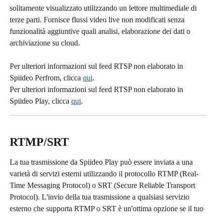
solitamente visualizzato utilizzando un lettore multimediale di 
terze parti. Fornisce flussi video live non modificati senza 
funzionalità aggiuntive quali analisi, elaborazione dei dati o 
archiviazione su cloud.
Per ulteriori informazioni sul feed RTSP non elaborato in 
Spiideo Perfrom, clicca 
qui
.
Per ulteriori informazioni sul feed RTSP non elaborato in 
Spiideo Play, clicca 
qui
.
RTMP/SRT
La tua trasmissione da Spiideo Play può essere inviata a una 
varietà di servizi esterni utilizzando il protocollo RTMP (Real-
Time Messaging Protocol) o SRT (Secure Reliable Transport 
Protocol). L'invio della tua trasmissione a qualsiasi servizio 
esterno che supporta RTMP o SRT è un'ottima opzione se il tuo 