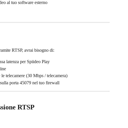
deo al tuo software esterno
 tramite RTSP, avrai bisogno di:
ssa latenza per Spiideo Play
line
e le telecamere (30 Mbps / telecamera)
 sulla porta 45079 nel tuo firewall
ssione RTSP