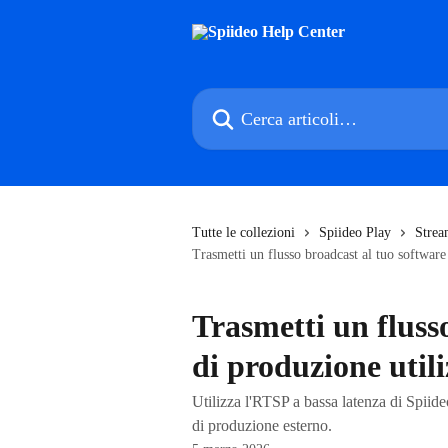
Vai al contenuto principale
Cerca articoli…
Tutte le collezioni
Spiideo Play
Strea
Trasmetti un flusso broadcast al tuo softwar
Trasmetti un fluss
di produzione uti
Utilizza l'RTSP a bassa latenza di Spiide
di produzione esterno.