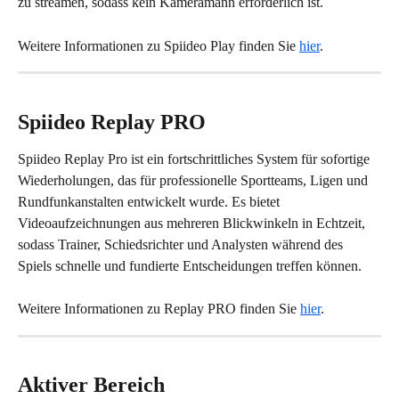
zu streamen, sodass kein Kameramann erforderlich ist.
Weitere Informationen zu Spiideo Play finden Sie 
hier
.
Spiideo Replay PRO
Spiideo Replay Pro ist ein fortschrittliches System für sofortige 
Wiederholungen, das für professionelle Sportteams, Ligen und 
Rundfunkanstalten entwickelt wurde. Es bietet 
Videoaufzeichnungen aus mehreren Blickwinkeln in Echtzeit, 
sodass Trainer, Schiedsrichter und Analysten während des 
Spiels schnelle und fundierte Entscheidungen treffen können.
Weitere Informationen zu Replay PRO finden Sie 
hier
.
Aktiver Bereich