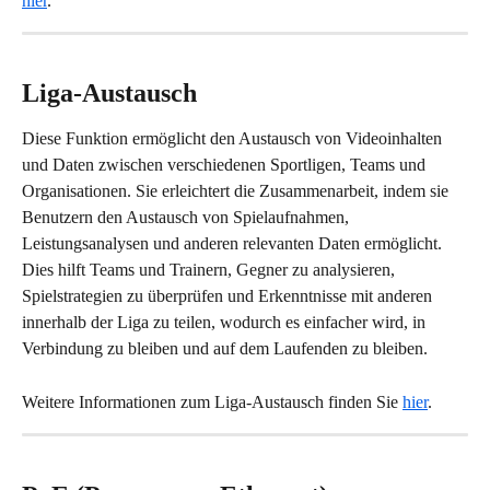
hier
.
Liga-Austausch
Diese Funktion ermöglicht den Austausch von Videoinhalten 
und Daten zwischen verschiedenen Sportligen, Teams und 
Organisationen. Sie erleichtert die Zusammenarbeit, indem sie 
Benutzern den Austausch von Spielaufnahmen, 
Leistungsanalysen und anderen relevanten Daten ermöglicht. 
Dies hilft Teams und Trainern, Gegner zu analysieren, 
Spielstrategien zu überprüfen und Erkenntnisse mit anderen 
innerhalb der Liga zu teilen, wodurch es einfacher wird, in 
Verbindung zu bleiben und auf dem Laufenden zu bleiben.
Weitere Informationen zum Liga-Austausch finden Sie 
hier
.