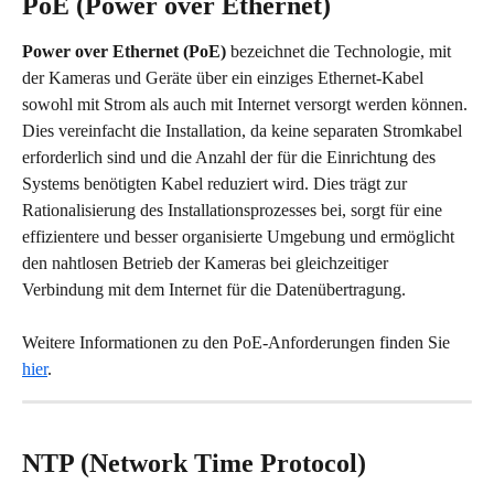
PoE (Power over Ethernet)
Power over Ethernet (PoE)
 bezeichnet die Technologie, mit 
der Kameras und Geräte über ein einziges Ethernet-Kabel 
sowohl mit Strom als auch mit Internet versorgt werden können. 
Dies vereinfacht die Installation, da keine separaten Stromkabel 
erforderlich sind und die Anzahl der für die Einrichtung des 
Systems benötigten Kabel reduziert wird. Dies trägt zur 
Rationalisierung des Installationsprozesses bei, sorgt für eine 
effizientere und besser organisierte Umgebung und ermöglicht 
den nahtlosen Betrieb der Kameras bei gleichzeitiger 
Verbindung mit dem Internet für die Datenübertragung.
Weitere Informationen zu den PoE-Anforderungen finden Sie 
hier
.
NTP (Network Time Protocol)