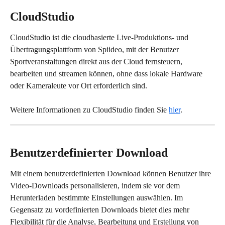
CloudStudio
CloudStudio ist die cloudbasierte Live-Produktions- und 
Übertragungsplattform von Spiideo, mit der Benutzer 
Sportveranstaltungen direkt aus der Cloud fernsteuern, 
bearbeiten und streamen können, ohne dass lokale Hardware 
oder Kameraleute vor Ort erforderlich sind.
Weitere Informationen zu CloudStudio finden Sie 
hier
.
Benutzerdefinierter Download
Mit einem benutzerdefinierten Download können Benutzer ihre 
Video-Downloads personalisieren, indem sie vor dem 
Herunterladen bestimmte Einstellungen auswählen. Im 
Gegensatz zu vordefinierten Downloads bietet dies mehr 
Flexibilität für die Analyse, Bearbeitung und Erstellung von 