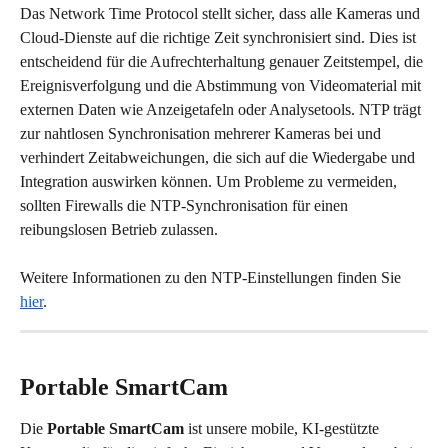
Das Network Time Protocol stellt sicher, dass alle Kameras und 
Cloud-Dienste auf die richtige Zeit synchronisiert sind. Dies ist 
entscheidend für die Aufrechterhaltung genauer Zeitstempel, die 
Ereignisverfolgung und die Abstimmung von Videomaterial mit 
externen Daten wie Anzeigetafeln oder Analysetools. NTP trägt 
zur nahtlosen Synchronisation mehrerer Kameras bei und 
verhindert Zeitabweichungen, die sich auf die Wiedergabe und 
Integration auswirken können. Um Probleme zu vermeiden, 
sollten Firewalls die NTP-Synchronisation für einen 
reibungslosen Betrieb zulassen.
Weitere Informationen zu den NTP-Einstellungen finden Sie 
hier
.
Portable SmartCam
Die 
Portable SmartCam
 ist unsere mobile, KI-gestützte 