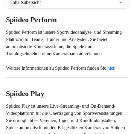
Inhaltsübersicht
Spiideo Perform
Spiideo Perform ist unsere Sportvideoanalyse- und Streaming-
Plattform für Teams, Trainer und Analysten. Sie bietet 
automatisierte Kamerasysteme, die Spiele und 
Trainingseinheiten ohne Kameramann aufzeichnen.
Weitere Informationen zu Spiideo Perform finden Sie 
hier
.
Spiideo Play
Spiideo Play ist unsere Live-Streaming- und On-Demand-
Videoplattform für die Übertragung von Sportveranstaltungen. 
Sie ermöglicht es Vereinen, Ligen und Rundfunkanstalten, 
Spiele automatisch mit den KI-gestützten Kameras von Spiideo 