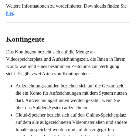
Weitere Informationen zu vordefinierten Downloads finden Sie 
hier
.
Kontingente
Das Kontingent bezieht sich auf die Menge an 
Videospeicherplatz und Aufzeichnungszeit, die Ihnen in Ihrem 
Konto während eines bestimmten Zeitraums zur Verfügung 
steht. Es gibt zwei Arten von Kontingenten:
Aufzeichnungsstunden beziehen sich auf die Gesamtzeit, 
die ein Konto für Aufzeichnungen mit dem System nutzen 
darf. Aufzeichnungsstunden werden gezählt, wenn Sie 
über das Spiideo-System aufzeichnen.
Cloud-Speicher bezieht sich auf den Online-Speicherplatz, 
auf dem alle aufgezeichneten Videomaterialien und andere 
Inhalte gespeichert werden und auf den zugegriffen 