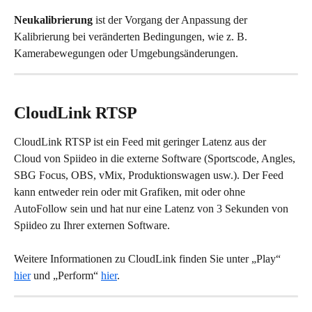
Neukalibrierung
 ist der Vorgang der Anpassung der 
Kalibrierung bei veränderten Bedingungen, wie z. B. 
Kamerabewegungen oder Umgebungsänderungen.
CloudLink RTSP
CloudLink RTSP ist ein Feed mit geringer Latenz aus der 
Cloud von Spiideo in die externe Software (Sportscode, Angles, 
SBG Focus, OBS, vMix, Produktionswagen usw.). Der Feed 
kann entweder rein oder mit Grafiken, mit oder ohne 
AutoFollow sein und hat nur eine Latenz von 3 Sekunden von 
Spiideo zu Ihrer externen Software.
Weitere Informationen zu CloudLink finden Sie unter „Play“ 
hier
 und „Perform“ 
hier
.