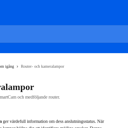
m igång
Router- och kameralampor
ralampor
SmartCam och medföljande router.
m
 ger värdefull information om dess anslutningsstatus. När 