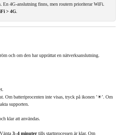
. En 4G-anslutning finns, men routern prioriterar WiFi. 
iFi > 4G
.
röm och om den har upprättat en nätverksanslutning.
t.
ddat. Om batteriprocenten inte visas, tryck på ikonen ’☀︎’. Om 
takta supporten.
och klar att användas.
 Vänta 
3–4 minuter
 tills startprocessen är klar. Om 