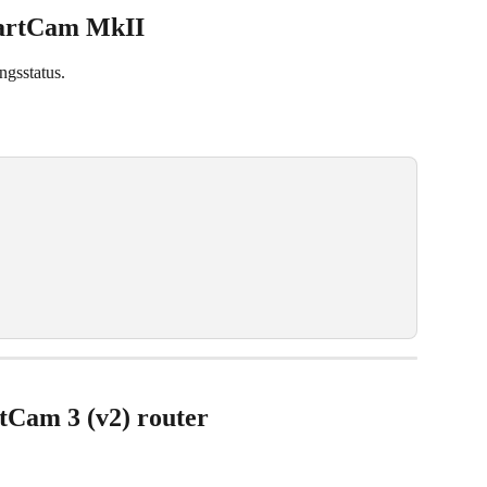
artCam MkII
ngsstatus.
Cam 3 (v2) router