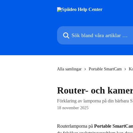
Hoppa till huvudinnehåll
Sök bland våra artiklar …
Alla samlingar
Portable SmartCam
Ko
Router- och kame
Förklaring av lamporna på din bärbara 
18 november 2025
Routerlamporna på 
Portable SmartCa