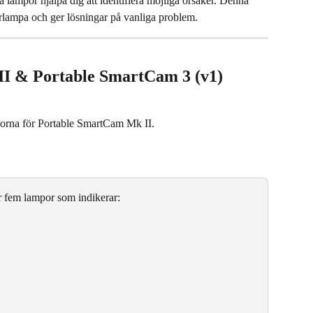
 lampor hjälpa dig att identifiera möjliga orsaker. Denna 
erlampa och ger lösningar på vanliga problem.
I & Portable SmartCam 3 (v1) 
porna för Portable SmartCam Mk II.
 fem lampor som indikerar: