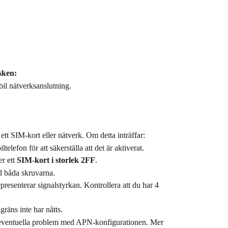
sken:
bil nätverksanslutning.
tt SIM-kort eller nätverk. Om detta inträffar:
telefon för att säkerställa att det är aktiverat.
r ett 
SIM-kort i storlek 2FF
.
d båda skruvarna.
epresenterar signalstyrkan. Kontrollera att du har 4 
agräns inte har nåtts.
 eventuella problem med APN-konfigurationen. Mer 