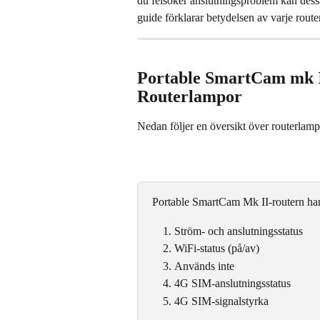
du felsöker anslutningsproblem kan dessa
guide förklarar betydelsen av varje rout
Portable SmartCam mk I
Routerlampor
Nedan följer en översikt över routerlam
Portable SmartCam Mk II-routern har
Ström- och anslutningsstatus
WiFi-status (på/av)
Används inte
4G SIM-anslutningsstatus
4G SIM-signalstyrka