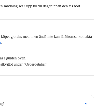
sändning ses i upp till 90 dagar innan den tas bort 
öpet gjordes med, men ändå inte kan få åtkomst, kontakta 
m
.
as i guiden ovan.
stkvittot under "Orderdetaljer".
ng?