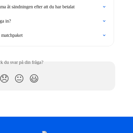
a åt sändningen efter att du har betalat
ga in?
tt matchpaket
ck du svar på din fråga?
😞
😐
😃