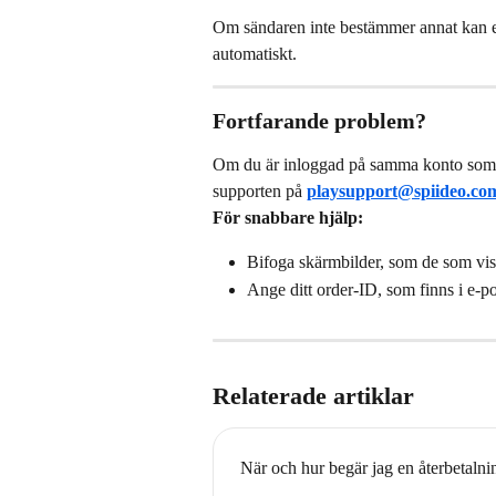
Om sändaren inte bestämmer annat kan en 
automatiskt.
Fortfarande problem?
Om du är inloggad på samma konto som k
supporten på 
playsupport@spiideo.co
För snabbare hjälp:
Bifoga skärmbilder, som de som vis
Ange ditt order-ID, som finns i e-po
Relaterade artiklar
När och hur begär jag en återbetalni