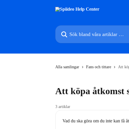
Hoppa till huvudinnehåll
Sök bland våra artiklar …
Alla samlingar
Fans och tittare
Att kö
Att köpa åtkomst 
3 artiklar
Vad du ska göra om du inte kan få åt