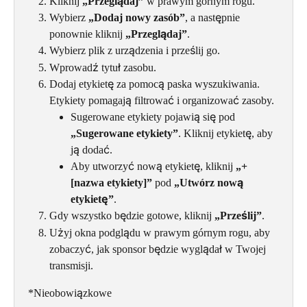
Kliknij 
„Przeglądaj”
 w prawym górnym rogu.
Wybierz 
„Dodaj nowy zasób”
, a następnie 
ponownie kliknij 
„Przeglądaj”
.
Wybierz plik z urządzenia i prześlij go.
Wprowadź tytuł zasobu.
Dodaj etykietę za pomocą paska wyszukiwania. 
Etykiety pomagają filtrować i organizować zasoby.
Sugerowane etykiety pojawią się pod 
„Sugerowane etykiety”
. Kliknij etykietę, aby 
ją dodać.
Aby utworzyć nową etykietę, kliknij 
„+ 
[nazwa etykiety]”
 pod 
„Utwórz nową 
etykietę”
.
Gdy wszystko będzie gotowe, kliknij 
„Prześlij”
.
Użyj okna podglądu w prawym górnym rogu, aby 
zobaczyć, jak sponsor będzie wyglądał w Twojej 
transmisji.
*Nieobowiązkowe