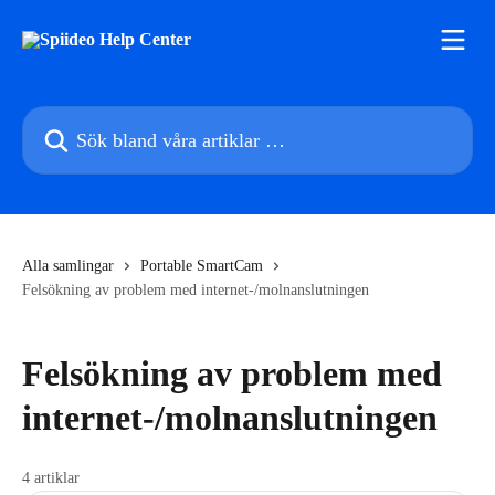
Hoppa till huvudinnehåll
Sök bland våra artiklar …
Alla samlingar
Portable SmartCam
Felsökning av problem med internet-/molnanslutningen
Felsökning av problem med
internet-/molnanslutningen
4 artiklar