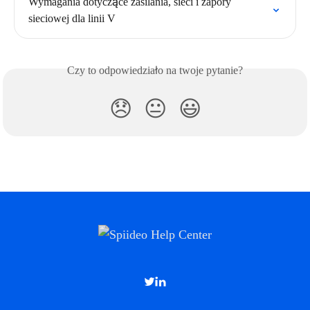
Wymagania dotyczące zasilania, sieci i zapory 
sieciowej dla linii V
Czy to odpowiedziało na twoje pytanie?
😞
😐
😃