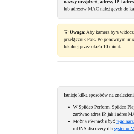
nazwy urządzeń
, 
adresy IP
 i 
adre
lub adresów MAC należących do ka
💡 
Uwaga
: Aby kamera była widocz
przełącznik PoE. Po ponownym uruc
lokalnej przez około 10 minut.
Istnieje kilka sposobów na znalezie
W Spiideo Perform, Spiideo Pl
zarówno adres IP, jak i adres 
Można również użyć 
tego nar
mDNS discovery dla 
systemu 