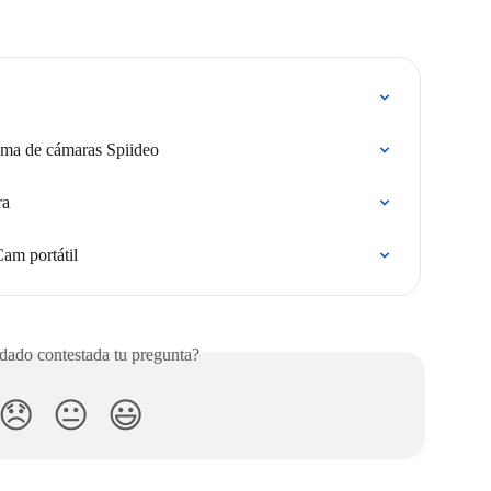
stema de cámaras Spiideo
ra
Cam portátil
ado contestada tu pregunta?
😞
😐
😃