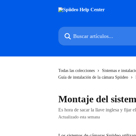
Ir al contenido principal
Buscar artículos...
Todas las colecciones
Sistemas e instalac
Guía de instalación de la cámara Spiideo
Montaje del siste
Es hora de sacar la llave inglesa y fijar 
Actualizado esta semana
Los sistemas de cámaras Spiideo utilizan