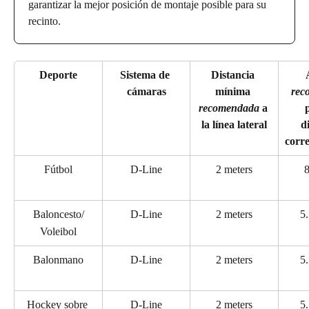
garantizar la mejor posición de montaje posible para su 
recinto.
Deporte
Sistema de 
Distancia 
cámaras
mínima 
rec
recomendada
 a 
p
la línea lateral
d
corr
Fútbol
D-Line
2 meters
8
Baloncesto/
D-Line
2 meters
5.
Voleibol
Balonmano
D-Line
2 meters
5.
Hockey sobre 
D-Line
2 meters
5.