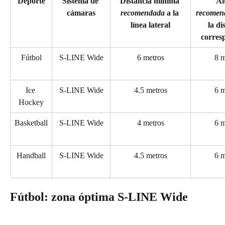
Deporte
Sistema de 
Distancia mínima 
Al
cámaras
recomendada
 a la 
recomen
línea lateral
la di
corres
Fútbol
S-LINE Wide
6 metros
8 m
Ice 
S-LINE Wide
4.5 metros
6 m
Hockey
Basketball
S-LINE Wide
4 metros
6 m
Handball
S-LINE Wide
4.5 metros
6 m
Fútbol: zona óptima S-LINE Wide