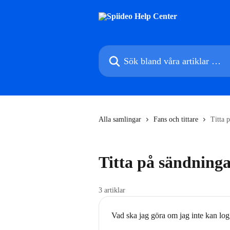
Hoppa till huvudinnehåll
Sök bland våra artiklar …
Alla samlingar
Fans och tittare
Titta 
Titta på sändning
3 artiklar
Vad ska jag göra om jag inte kan log