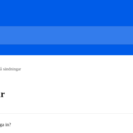
på sändningar
ar
ga in?