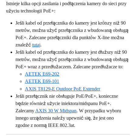
Istnieje kilka opcji zasilania i podłączenia kamery do sieci przy 
użyciu technologii PoE+:
Jeśli kabel od przełącznika do kamery jest krótszy niż 90 
metrów, można użyć przełącznika z wbudowaną obsługą 
PoE+. Zalecane przełączniki dla punktów X-line można 
znaleźć 
tutaj
.
Jeśli kabel od przełącznika do kamery jest dłuższy niż 90 
metrów, można użyć przełącznika z wbudowaną obsługą 
PoE+ wraz z przedłużaczem. Zalecane przedłużacze to:
AETEK E69-202
AETEK E69-101
AXIS T8129-E Outdoor PoE Extender
Jeśli przełącznik nie obsługuje PoE/PoE+, konieczne 
będzie również użycie iniektora/midspanu PoE+. 
Zalecamy 
AXIS 30 W Midspan
. W przypadku wyboru 
innego urządzenia należy upewnić się, że jest ono 
zgodne z normą IEEE 802.3at.