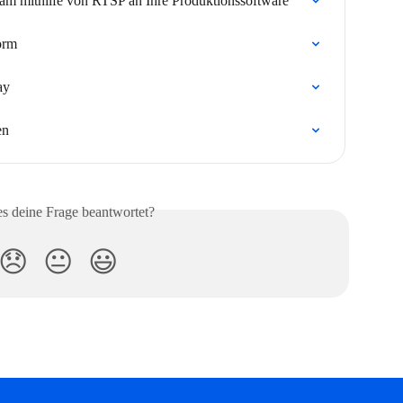
eam mithilfe von RTSP an Ihre Produktionssoftware
orm
ay
en
es deine Frage beantwortet?
😞
😐
😃