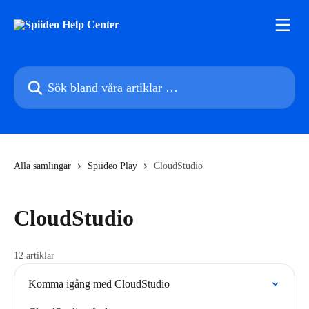
Hoppa till huvudinnehåll
Sök bland våra artiklar …
Alla samlingar
Spiideo Play
CloudStudio
CloudStudio
12 artiklar
Komma igång med CloudStudio