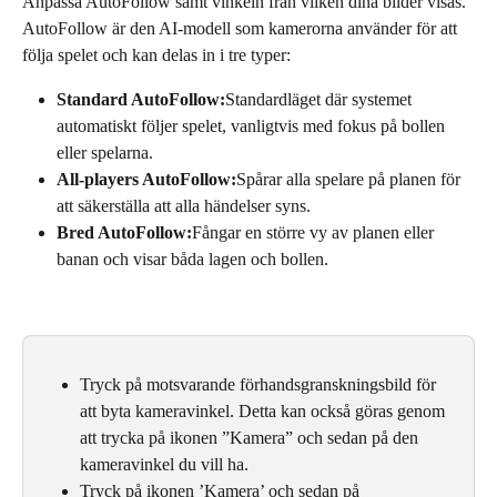
Anpassa AutoFollow samt vinkeln från vilken dina bilder visas. 
AutoFollow är den AI-modell som kamerorna använder för att 
följa spelet och kan delas in i tre typer:
Standard AutoFollow:
Standardläget där systemet 
automatiskt följer spelet, vanligtvis med fokus på bollen 
eller spelarna.
All-players AutoFollow:
Spårar alla spelare på planen för 
att säkerställa att alla händelser syns.
Bred AutoFollow:
Fångar en större vy av planen eller 
banan och visar båda lagen och bollen.
Tryck på motsvarande förhandsgranskningsbild för 
att byta kameravinkel. Detta kan också göras genom 
att trycka på ikonen ”Kamera” och sedan på den 
kameravinkel du vill ha.
Tryck på ikonen ’Kamera’ och sedan på 