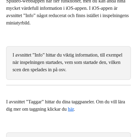
Spiideo-webbappen har fler funktioner, men du kan ändå hitta 
mycket värdefull information i iOS-appen. I iOS-appen är 
avsnittet ”Info” något reducerat och finns istället i inspelningens 
miniatyrbild.
I avsnittet ”Info” hittar du viktig information, till exempel 
när inspelningen startades, vem som startade den, vilken 
scen den spelades in på osv.
I avsnittet ”Taggar” hittar du dina taggpaneler. Om du vill lära 
dig mer om taggning klickar du 
här
.