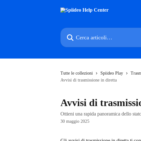
Vai al contenuto principale
Cerca articoli…
Tutte le collezioni
Spiideo Play
Trasm
Avvisi di trasmissione in diretta
Avvisi di trasmissi
Ottieni una rapida panoramica dello stato 
30 maggio 2025
Gli avvisi di trasmissione in diretta ti con