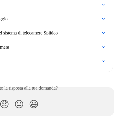
aggio
del sistema di telecamere Spiideo
amera
to la risposta alla tua domanda?
😞
😐
😃