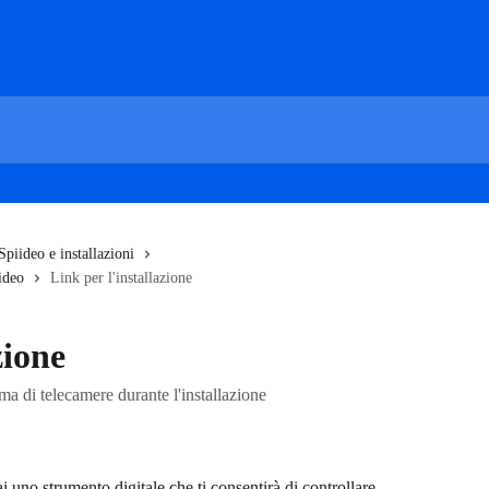
piideo e installazioni
ideo
Link per l'installazione
zione
ema di telecamere durante l'installazione
i uno strumento digitale che ti consentirà di controllare 