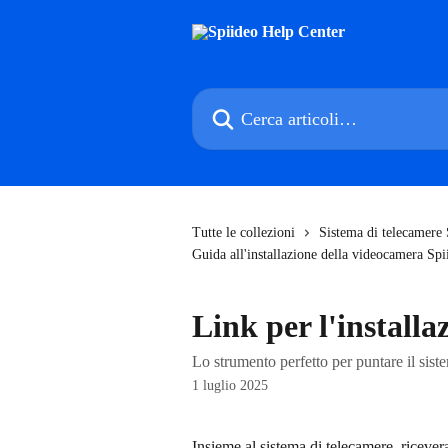
Vai al contenuto principale
Cerca articoli…
Tutte le collezioni
Sistema di telecamere S
Guida all'installazione della videocamera Spi
Link per l'installa
Lo strumento perfetto per puntare il sist
1 luglio 2025
Insieme al sistema di telecamere, ricevera