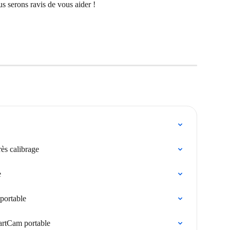
us serons ravis de vous aider !
ès calibrage
e
portable
martCam portable