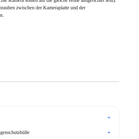
chte Kamera sollten auf die gleiche Höhe ausgerichtet sein). 
Schrauben zwischen der Kameraplatte und der 
n.
egenschutzhülle