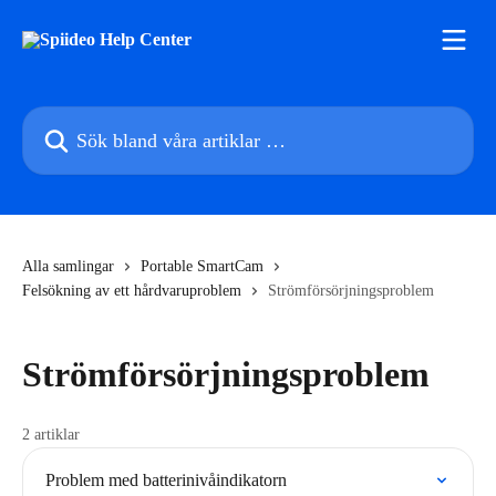
Hoppa till huvudinnehåll
Sök bland våra artiklar …
Alla samlingar
Portable SmartCam
Felsökning av ett hårdvaruproblem
Strömförsörjningsproblem
Strömförsörjningsproblem
2 artiklar
Problem med batterinivåindikatorn