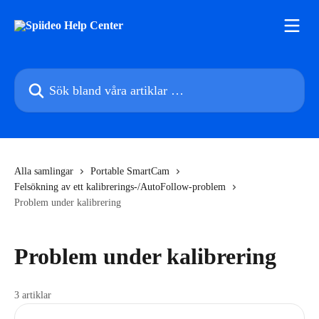
Hoppa till huvudinnehåll
Sök bland våra artiklar …
Alla samlingar
Portable SmartCam
Felsökning av ett kalibrerings-/AutoFollow-problem
Problem under kalibrering
Problem under kalibrering
3 artiklar