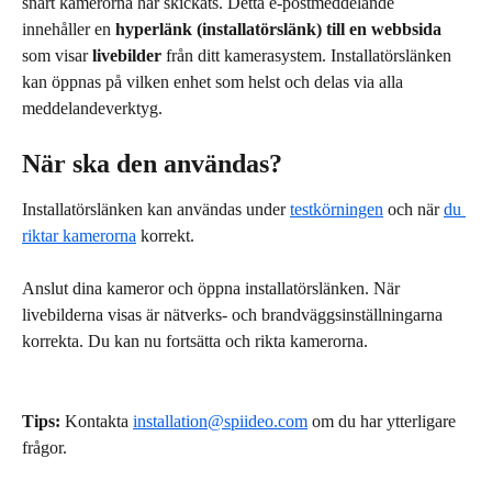
snart kamerorna har skickats. Detta e-postmeddelande 
innehåller en 
hyperlänk (installatörslänk) till en webbsida 
som visar
 livebilder 
från ditt kamerasystem. Installatörslänken 
kan öppnas på vilken enhet som helst och delas via alla 
meddelandeverktyg.
När ska den användas?
Installatörslänken kan användas under 
testkörningen
 och när 
du 
riktar kamerorna
 korrekt.
Anslut dina kameror och öppna installatörslänken. När 
livebilderna visas är nätverks- och brandväggsinställningarna 
korrekta. Du kan nu fortsätta och rikta kamerorna.
Tips:
 Kontakta 
installation@spiideo.com
 om du har ytterligare 
frågor.