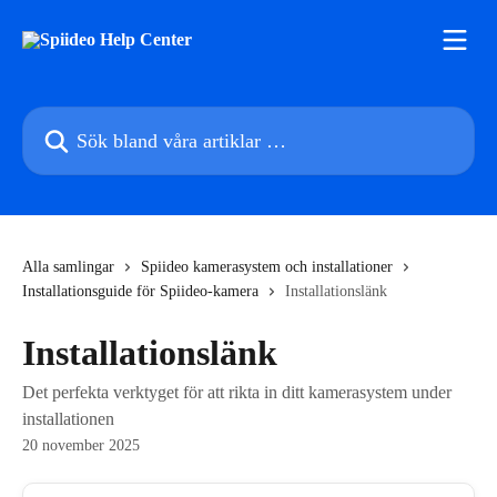
Hoppa till huvudinnehåll
Sök bland våra artiklar …
Alla samlingar
Spiideo kamerasystem och installationer
Installationsguide för Spiideo-kamera
Installationslänk
Installationslänk
Det perfekta verktyget för att rikta in ditt kamerasystem under
installationen
20 november 2025