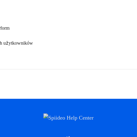
rform
ych użytkowników