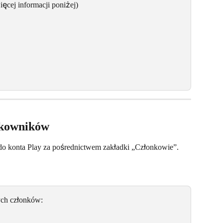
ęcej informacji poniżej)
tkowników
o konta Play za pośrednictwem zakładki „Członkowie”.
ch członków: