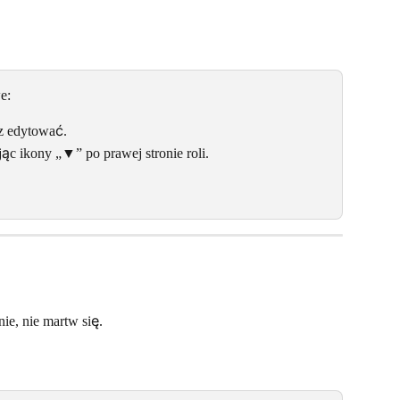
e:
sz edytować.
ąc ikony „▼” po prawej stronie roli.
ie, nie martw się.