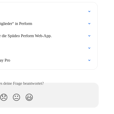
tglieder“ in Perform
r die Spiideo Perform Web-App.
ay Pro
es deine Frage beantwortet?
😞
😐
😃