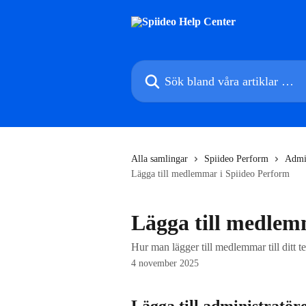
Hoppa till huvudinnehåll
Sök bland våra artiklar …
Alla samlingar
Spiideo Perform
Adm
Lägga till medlemmar i Spiideo Perform
Lägga till medlem
Hur man lägger till medlemmar till ditt 
4 november 2025