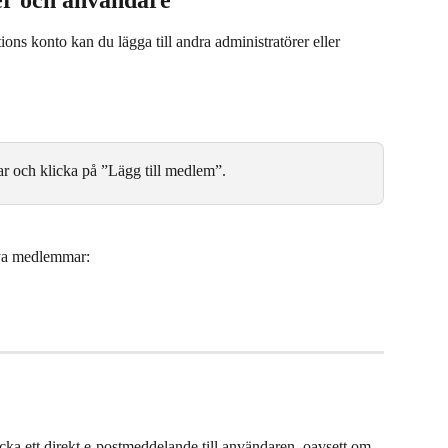
rer och användare
ions konto kan du lägga till andra administratörer eller 
ar och klicka på ”Lägg till medlem”.
 nya medlemmar:
cka ett direkt e-postmeddelande till användaren, oavsett om 