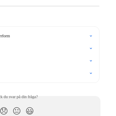
erform
ck du svar på din fråga?
😞
😐
😃