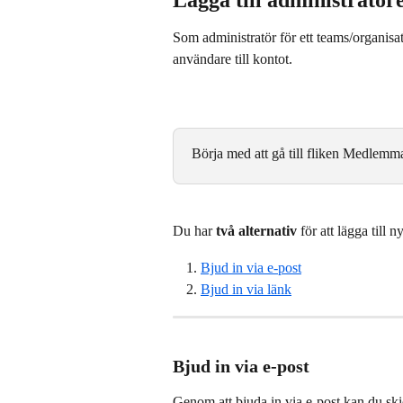
Lägga till administratö
Som administratör för ett teams/organisat
användare till kontot.
Börja med att gå till fliken Medlemm
Du har 
två alternativ
 för att lägga till
Bjud in via e-post
Bjud in via länk
Bjud in via e-post
Genom att bjuda in via e-post kan du ski