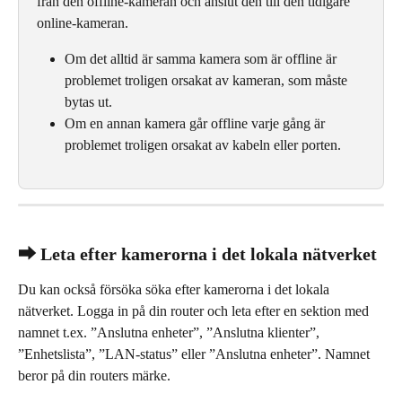
från den offline-kameran och anslut den till den tidigare 
online-kameran.
Om det alltid är samma kamera som är offline är 
problemet troligen orsakat av kameran, som måste 
bytas ut.
Om en annan kamera går offline varje gång är 
problemet troligen orsakat av kabeln eller porten.
⮕ Leta efter kamerorna i det lokala nätverket
Du kan också försöka söka efter kamerorna i det lokala 
nätverket. Logga in på din router och leta efter en sektion med 
namnet t.ex. ”Anslutna enheter”, ”Anslutna klienter”, 
”Enhetslista”, ”LAN-status” eller ”Anslutna enheter”. Namnet 
beror på din routers märke.