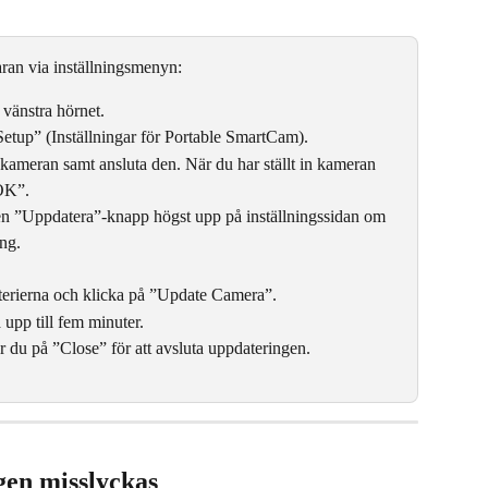
an via inställningsmenyn:
 vänstra hörnet.
etup” (Inställningar för Portable SmartCam).
 kameran samt ansluta den. När du har ställt in kameran 
”OK”.
u en ”Uppdatera”-knapp högst upp på inställningssidan om 
ing.
terierna och klicka på ”Update Camera”.
 upp till fem minuter.
r du på ”Close” för att avsluta uppdateringen.
en misslyckas