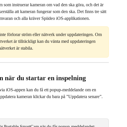
 som instruerar kameran om vad den ska göra, och det är 
äkerställa att kameran fungerar som den ska. Det finns tre sätt 
mvaran och alla kräver Spiideo iOS-applikationen.
inte förlorar ström eller nätverk under uppdateringen. Om 
verket är tillräckligt kan du vänta med uppdateringen 
ätverket är stabila.
när du startar en inspelning
g via iOS-appen kan du få ett popup-meddelande om en 
 uppdatera kameran klickar du bara på ”Uppdatera senare”.
ör Portable SmartCam när du får popup-meddelandet: