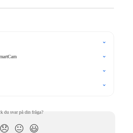
 SmartCam
ck du svar på din fråga?
😞
😐
😃