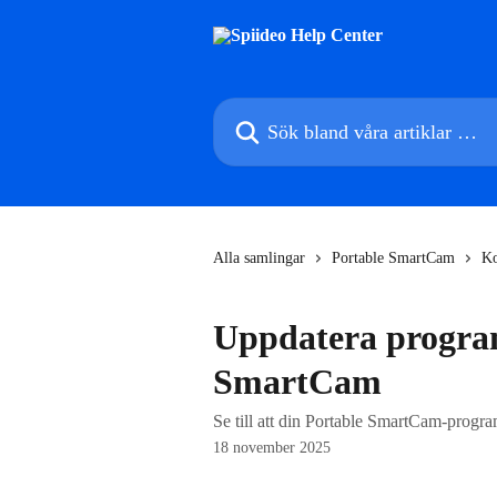
Hoppa till huvudinnehåll
Sök bland våra artiklar …
Alla samlingar
Portable SmartCam
Ko
Uppdatera progra
SmartCam
Se till att din Portable SmartCam-progr
18 november 2025