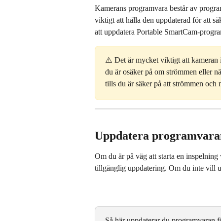
Kamerans programvara består av program
viktigt att hålla den uppdaterad för att s
att uppdatera Portable SmartCam-progra
⚠️ Det är mycket viktigt att kameran 
du är osäker på om strömmen eller nät
tills du är säker på att strömmen och n
Uppdatera programvaran 
Om du är på väg att starta en inspelnin
tillgänglig uppdatering. Om du inte vill
Så här uppdaterar du programvaran f