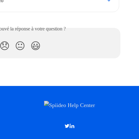
ro
uvé la réponse à votre question ?
😞
😐
😃