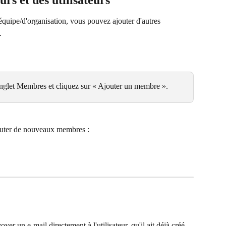
rs et des utilisateurs
équipe/d'organisation, vous pouvez ajouter d'autres 
.
glet Membres et cliquez sur « Ajouter un membre ».
outer de nouveaux membres :
yer un e-mail directement à l'utilisateur, qu'il ait déjà créé 